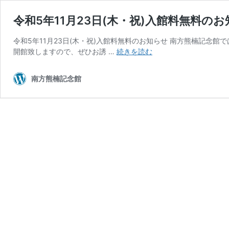
令和5年11月23日(木・祝)入館料無料の
令和5年11月23日(木・祝)入館料無料のお知らせ 南方熊楠記
令
開館致しますので、ぜひお誘 …
続きを読む
和
5
南方熊楠記念館
年
11
月
23
日
(木・
祝)
入
館
料
無
料
の
お