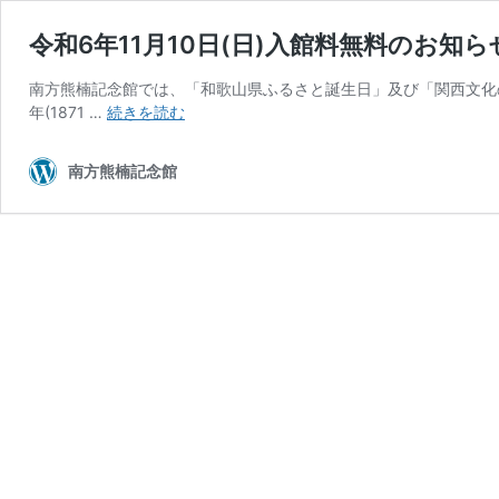
令和6年11月10日(日)入館料無料のお知
南方熊楠記念館では、「和歌山県ふるさと誕生日」及び「関西文化の
令
年(1871 …
続きを読む
和
6
南方熊楠記念館
年
11
月
10
日
(日)
入
館
料
無
料
の
お
知