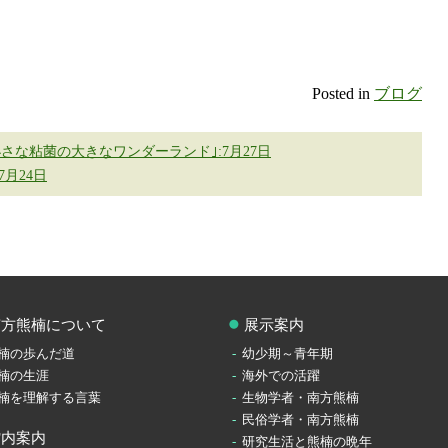
Posted in
ブログ
さな粘菌の大きなワンダーランド｣:7月27日
月24日
南方熊楠について
展示案内
楠の歩んだ道
幼少期～青年期
楠の生涯
海外での活躍
楠を理解する言葉
生物学者・南方熊楠
民俗学者・南方熊楠
館内案内
研究生活と熊楠の晩年