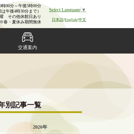
時00分～午後5時00分
Select Language
▼
館は午後4時30分まで）
曜 その他休館日あり
日本語
/
English
/
中文
※春・夏休み期間無休
交通案内
年別記事一覧
2026年