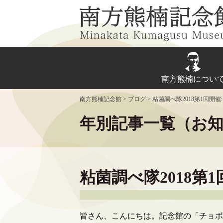
Skip
to
content
南方熊楠につい
南方熊楠記念館
>
ブログ
>
粘菌調べ隊2018第1回開催:
年別記事一覧（お
粘菌調べ隊2018第1
皆さん、こんにちは。記念館の「チョボ