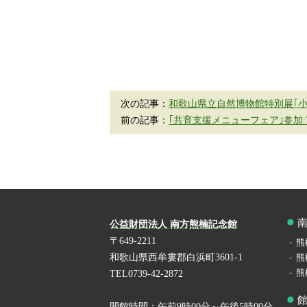
次の記事：
和歌山県立自然博物館特別展｢小
前の記事：
｢共育支援メニューフェア｣参加:7
公益財団法人 南方熊楠記念館
〒649-2211
熊
和歌山県西牟婁郡白浜町3601-1
熊
熊
TEL0739-42-2872
開館時間：午前9時00分～午後5時00分