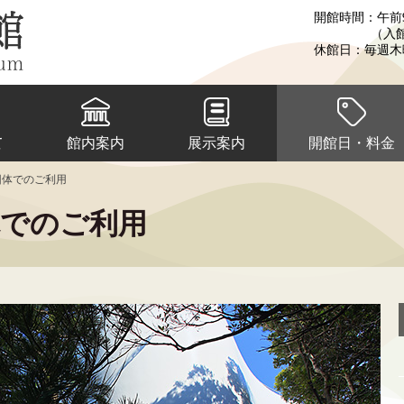
開館時間：午前9
（入
休館日：毎週木
て
館内案内
展示案内
開館日・料金
団体でのご利用
体でのご利用