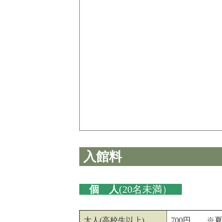
入館料
個 人
(20名未満）
大人(高校生以上)
700円 ※夏休み