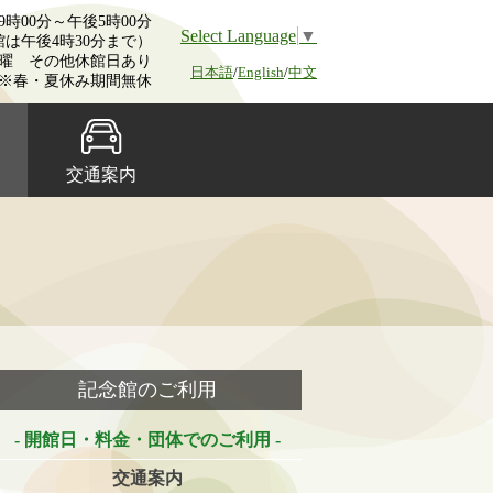
時00分～午後5時00分
Select Language
▼
館は午後4時30分まで）
曜 その他休館日あり
日本語
/
English
/
中文
※春・夏休み期間無休
交通案内
記念館のご利用
開館日・料金・団体でのご利用
交通案内