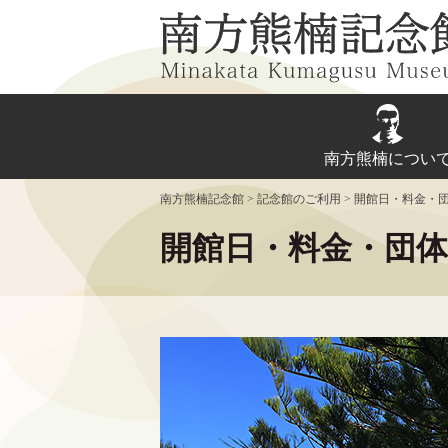
Skip
to
content
南方熊楠につい
南方熊楠記念館
>
記念館のご利用
>
開館日・料金・
開館日・料金・団