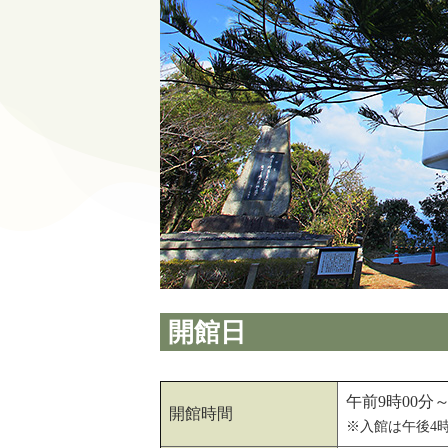
開館日
午前9時00分
開館時間
※入館は午後4時