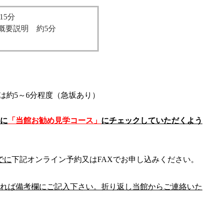
15分
概要説明 約5分
は約5～6分程度（急坂あり）
に
「当館お勧め見学コース」
にチェックしていただくよう
でに
下記オンライン予約又はFAXでお申し込みください。
れば備考欄にご記入下さい。折り返し当館からご連絡いた