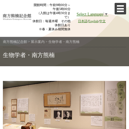
Skip
開館時間：午前9時00分～
午後5時00分
to
（入館は午後4時30分ま
Select Language
▼
content
で）
休館日：毎週木曜 その他
日本語
/
English
/
中文
休館日あり
※春・夏休み期間無休
南方熊楠記念館
>
展示案内
>
生物学者・南方熊楠
生物学者・南方熊楠