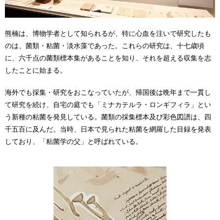
熊楠は、博物学者として知られるが、特に心血を注いで研究したも
のは、菌類・粘菌・淡水藻であった。これらの研究は、十七歳頃
に、六千点の菌類標本集があることを知り、それを超える収集を志
したことに始まる。
海外でも採集・研究をおこなっていたが、帰国後は晩年まで一貫し
て研究を続け、自宅の庭でも「ミナカテルラ・ロンギフィラ」とい
う新種の粘菌を発見している。菌類の採集標本及び彩色図譜は、四
千五百に及んだ。当時、日本で見られた粘菌を網羅した目録を発表
しており、「粘菌学の父」と呼ばれている。