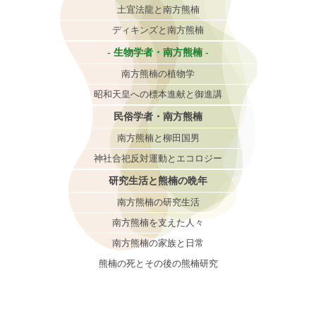
土宜法龍と南方熊楠
ディキンズと南方熊楠
生物学者・南方熊楠
南方熊楠の植物学
昭和天皇への標本進献と御進講
民俗学者・南方熊楠
南方熊楠と柳田国男
神社合祀反対運動とエコロジー
研究生活と熊楠の晩年
南方熊楠の研究生活
南方熊楠を支えた人々
南方熊楠の家族と日常
熊楠の死とその後の熊楠研究