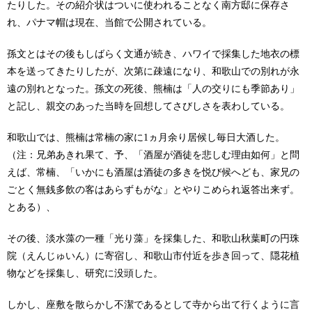
たりした。その紹介状はついに使われることなく南方邸に保存さ
れ、パナマ帽は現在、当館で公開されている。
孫文とはその後もしばらく文通が続き、ハワイで採集した地衣の標
本を送ってきたりしたが、次第に疎遠になり、和歌山での別れが永
遠の別れとなった。孫文の死後、熊楠は「人の交りにも季節あり」
と記し、親交のあった当時を回想してさびしさを表わしている。
和歌山では、熊楠は常楠の家に1ヵ月余り居候し毎日大酒した。
（注：兄弟あきれ果て、予、「酒屋が酒徒を悲しむ理由如何」と問
えば、常楠、「いかにも酒屋は酒徒の多きを悦び候へども、家兄の
ごとく無銭多飲の客はあらずもがな」とやりこめられ返答出来ず。
とある）、
その後、淡水藻の一種「光り藻」を採集した、和歌山秋葉町の円珠
院（えんじゅいん）に寄宿し、和歌山市付近を歩き回って、隠花植
物などを採集し、研究に没頭した。
しかし、座敷を散らかし不潔であるとして寺から出て行くように言