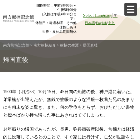
Skip
開館時間：午前9時00分～
午後5時00分
to
（入館は午後4時30分ま
Select Language
▼
content
で）
休館日：毎週木曜 その他
日本語
/
English
/
中文
休館日あり
※春・夏休み期間無休
南方熊楠記念館
>
南方熊楠紹介
>
熊楠の生涯
>
帰国直後
帰国直後
1900年（明治33）10月15日、45日間の船旅の後、神戸港に着いた。
弟常楠が出迎えたが、無銭で蚊帳のような洋服一枚着た兄のあまり
にも粗末な姿に驚き、また、何の学位もとらず、おびただしい書物
と標本ばかり持ち帰った事にあきれはててしまった。
14年振りの帰国であったが、長男、弥兵衛破産以後、常楠方は経済
的に没落しているとのことで、すぐ家には行けず、亡父が世話をし