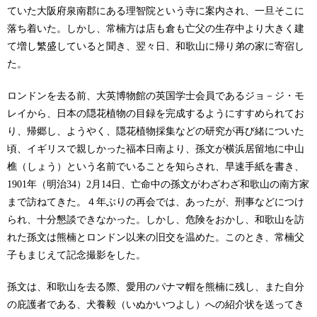
ていた大阪府泉南郡にある理智院という寺に案内され、一旦そこに
落ち着いた。しかし、常楠方は店も倉も亡父の生存中より大きく建
て増し繁盛していると聞き、翌々日、和歌山に帰り弟の家に寄宿し
た。
ロンドンを去る前、大英博物館の英国学士会員であるジョ－ジ・モ
レイから、日本の隠花植物の目録を完成するようにすすめられてお
り、帰郷し、ようやく、隠花植物採集などの研究が再び緒についた
頃、イギリスで親しかった福本日南より、孫文が横浜居留地に中山
樵（しょう）という名前でいることを知らされ、早速手紙を書き、
1901年（明治34）2月14日、亡命中の孫文がわざわざ和歌山の南方家
まで訪ねてきた。４年ぶりの再会では、あったが、刑事などにつけ
られ、十分懇談できなかった。しかし、危険をおかし、和歌山を訪
れた孫文は熊楠とロンドン以来の旧交を温めた。このとき、常楠父
子もまじえて記念撮影をした。
孫文は、和歌山を去る際、愛用のパナマ帽を熊楠に残し、また自分
の庇護者である、犬養毅（いぬかいつよし）への紹介状を送ってき