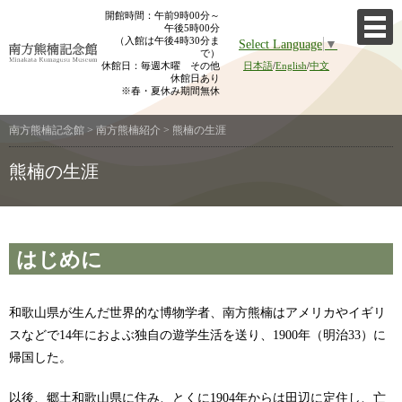
Skip
開館時間：午前9時00分～
午後5時00分
to
（入館は午後4時30分ま
Select Language
▼
content
で）
休館日：毎週木曜 その他
日本語
/
English
/
中文
休館日あり
※春・夏休み期間無休
南方熊楠記念館
>
南方熊楠紹介
>
熊楠の生涯
熊楠の生涯
はじめに
和歌山県が生んだ世界的な博物学者、南方熊楠はアメリカやイギリ
スなどで14年におよぶ独自の遊学生活を送り、1900年（明治33）に
帰国した。
以後、郷土和歌山県に住み、とくに1904年からは田辺に定住し、亡