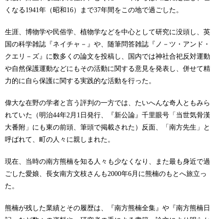
くなる1941年（昭和16）まで37年間をこの地で過ごした。
生涯、博物学や民俗学、植物学などを中心として研究に没頭し、英
国の科学雑誌『ネイチャ－』や、随筆問答雑誌『ノ－ツ・アンド・
クエリ－ズ』に数多くの論文を投稿し、国内では神社合祀反対運動
や自然保護運動などにもその活動に関する意見を発表し、併せて精
力的に自ら保護に関する実践的な活動を行った。
偉大な在野の学者と言う評判の一方では、たいへんな奇人ともみら
れていた（明治44年2月1日発行、『新公論』千里眼号「当世気骨漢
大番附」にも東の前頭、筆頭で掲載された）反面、「南方先生」と
呼ばれて、町の人々に親しまれた。
現在、当時の南方熊楠を知る人々も少なくなり、また最も身近で過
ごした愛娘、長女南方文枝さんも2000年6月に熊楠のもとへ旅立っ
た。
熊楠が残した業績とその履歴は、『南方熊楠全集』や『南方熊楠日