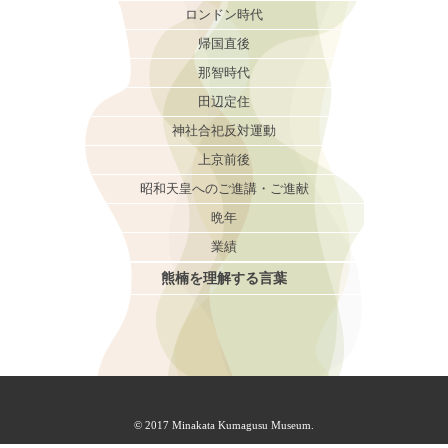
ロンドン時代
帰国直後
那智時代
田辺定住
神社合祀反対運動
上京前後
昭和天皇へのご進講・ご進献
晩年
業績
熊楠を理解する言葉
© 2017 Minakata Kumagusu Museum.