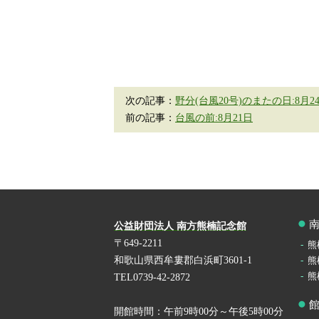
次の記事：
野分(台風20号)のまたの日:8月2
前の記事：
台風の前:8月21日
公益財団法人 南方熊楠記念館
〒649-2211
熊
和歌山県西牟婁郡白浜町3601-1
熊
熊
TEL0739-42-2872
開館時間：午前9時00分～午後5時00分