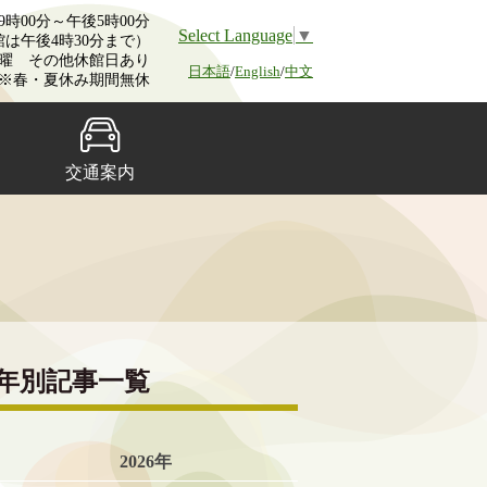
時00分～午後5時00分
Select Language
▼
館は午後4時30分まで）
曜 その他休館日あり
日本語
/
English
/
中文
※春・夏休み期間無休
交通案内
年別記事一覧
2026年