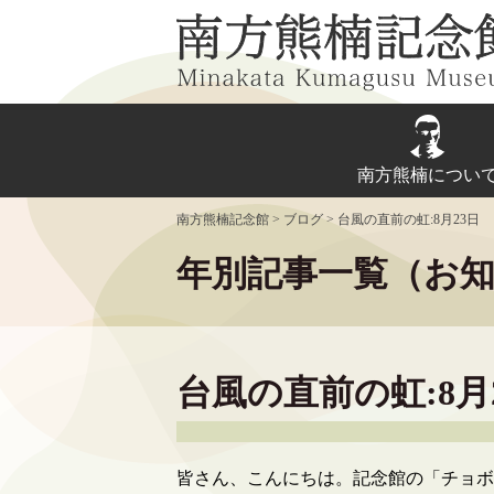
Skip
to
content
南方熊楠につい
南方熊楠記念館
>
ブログ
>
台風の直前の虹:8月23日
年別記事一覧（お
台風の直前の虹:8月
皆さん、こんにちは。記念館の「チョボ