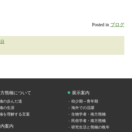
Posted in
ブログ
4日
南方熊楠について
展示案内
楠の歩んだ道
幼少期～青年期
楠の生涯
海外での活躍
楠を理解する言葉
生物学者・南方熊楠
民俗学者・南方熊楠
館内案内
研究生活と熊楠の晩年