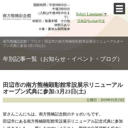
Skip
開館時間：午前9時00分～
午後5時00分
to
（入館は午後4時30分ま
Select Language
▼
content
で）
休館日：毎週木曜 その他
日本語
/
English
/
中文
休館日あり
※春・夏休み期間無休
南方熊楠記念館
>
ブログ
>
田辺市の南方熊楠顕彰館常設展示リニューアルオー
プン式典に参加:3月23日(土)
年別記事一覧（お知らせ・イベント・ブログ）
田辺市の南方熊楠顕彰館常設展示リニューアル
オープン式典に参加:3月23日(土)
公開日：2019年03月23日
皆さんこんにちは。南方熊楠記念館のチョボいちです。
田辺市にある南方熊楠顕彰館常設展示リニューアル記念式典に参加