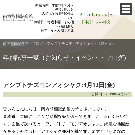
Skip
開館時間：午前9時00分～
午後5時00分
to
（入館は午後4時30分ま
Select Language
▼
content
で）
休館日：毎週木曜 その他
日本語
/
English
/
中文
休館日あり
※春・夏休み期間無休
南方熊楠記念館
>
ブログ
>
アシブトチズモンアオシャク:4月12日(金)
年別記事一覧（お知らせ・イベント・ブログ）
アシブトチズモンアオシャク:4月12日(金)
公開日：2019年04月12日
皆さんこんにちは。南方熊楠記念館のチョボいちです。
春本番、本館に、こんな綺麗な蛾が入ってきました。3cmくらいで
す。図鑑で調べると、アシブトチズモンアオシャク。綺麗な地図紋
があるシャクガ科、アオシャク亜科の蛾です。足太という名なの