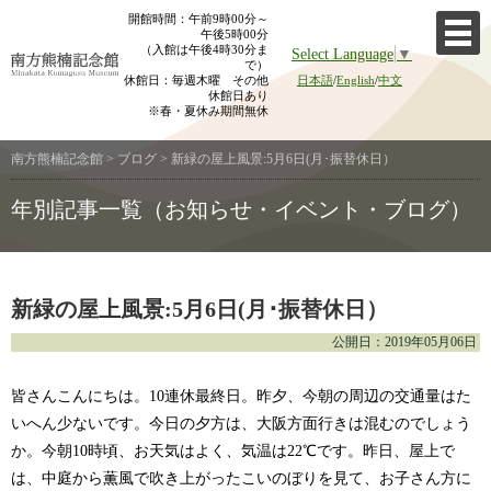
Skip
開館時間：午前9時00分～
午後5時00分
to
（入館は午後4時30分ま
Select Language
▼
content
で）
休館日：毎週木曜 その他
日本語
/
English
/
中文
休館日あり
※春・夏休み期間無休
南方熊楠記念館
>
ブログ
>
新緑の屋上風景:5月6日(月･振替休日）
年別記事一覧（お知らせ・イベント・ブログ）
新緑の屋上風景:5月6日(月･振替休日）
公開日：2019年05月06日
皆さんこんにちは。10連休最終日。昨夕、今朝の周辺の交通量はた
いへん少ないです。今日の夕方は、大阪方面行きは混むのでしょう
か。今朝10時頃、お天気はよく、気温は22℃です。昨日、屋上で
は、中庭から薫風で吹き上がったこいのぼりを見て、お子さん方に