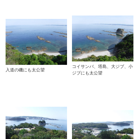
コイサンバ、塔島、大ジブ、小
入道の磯にも太公望
ジブにも太公望