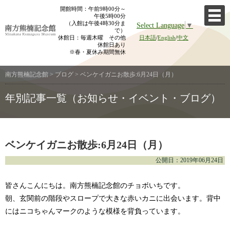
Skip
開館時間：午前9時00分～
午後5時00分
to
（入館は午後4時30分ま
Select Language
▼
content
で）
休館日：毎週木曜 その他
日本語
/
English
/
中文
休館日あり
※春・夏休み期間無休
南方熊楠記念館
>
ブログ
>
ベンケイガニお散歩:6月24日（月）
年別記事一覧（お知らせ・イベント・ブログ）
ベンケイガニお散歩:6月24日（月）
公開日：2019年06月24日
皆さんこんにちは。南方熊楠記念館のチョボいちです。
朝、玄関前の階段やスロープで大きな赤いカニに出会います。背中
にはニコちゃんマークのような模様を背負っています。