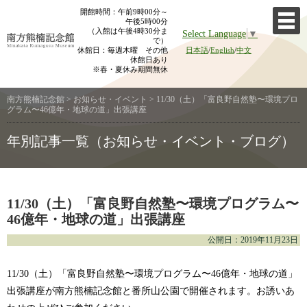
Skip
開館時間：午前9時00分～
午後5時00分
to
（入館は午後4時30分ま
Select Language
▼
content
で）
休館日：毎週木曜 その他
日本語
/
English
/
中文
休館日あり
※春・夏休み期間無休
南方熊楠記念館
>
お知らせ・イベント
>
11/30（土）「富良野自然塾〜環境プロ
グラム〜46億年・地球の道」出張講座
年別記事一覧（お知らせ・イベント・ブログ）
11/30（土）「富良野自然塾〜環境プログラム〜
46億年・地球の道」出張講座
公開日：2019年11月23日
11/30（土）「富良野自然塾〜環境プログラム〜46億年・地球の道」
出張講座が南方熊楠記念館と番所山公園で開催されます。お誘いあ