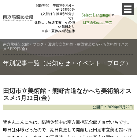
Skip
開館時間：午前9時00分～
午後5時00分
to
（入館は午後4時30分ま
Select Language
▼
content
で）
休館日：毎週木曜 その他
日本語
/
English
/
中文
休館日あり
※春・夏休み期間無休
南方熊楠記念館
>
ブログ
>
田辺市立美術館・熊野古道なかへち美術館オスス
メ:5月22日(金）
年別記事一覧（お知らせ・イベント・ブログ）
田辺市立美術館・熊野古道なかへち美術館オス
スメ:5月22日(金）
公開日：2020年05月22日
皆さんこんにちは。臨時休館中の南方熊楠記念館チョボいちです。
昨日は休暇だったので、期日変更して開館した田辺市立美術館へ行