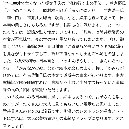
昨年100才で亡くなった掘文子氏の「流れ行く山の季節」、朝倉摂氏
「たつのこたろう」、岡村桂三郎氏「海女の珠とり」、竹内浩一氏
「羅生門」、福井江太郎氏「駝鳥」など、絵本も置いてあって、日
本画の美しさはもちろんですが、お話も心に残ります。「たつのこ
たろう」は、記憶が甦り懐かしいですし、「駝鳥」は筒井康隆氏の
本文が不気味で、今の世の中と重なり合ってしまいます。ぜひ、御
覧ください。新緑の中、富田川添いに道路脇の白いウツギ(卯の花）
を見ながらドライブして、熊野古道なかへち美術館へ足をのばしま
した。秋野不矩氏の日本画と「いっすんぼうし」、「きんいろのし
か」、「かみながひめ」などの絵本が楽しめます。特に「かみなが
ひめ」は、有吉佐和子氏の本文で道成寺の由来がわかります。南方
熊楠
記念館が開館すれば、
熊楠が羽山君と半分ずつ持っていた道成
寺の瓦の片割れを御覧いただけます。
この「絵本にみる日本画」展は、絵本もあるので、お子さんも楽し
めますが、たくさんの大人に見てもらいたい展示だと思いました。
学芸員さんのセンスは流石です。
川沿いのレストランの昼食とセッ
トにすれば、大人の美術館巡りの素敵なドライブになります。オス
スメします。