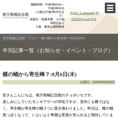
Skip
開館時間：午前9時00分～
午後5時00分
to
（入館は午後4時30分ま
Select Language
▼
content
で）
休館日：毎週木曜 その他
日本語
/
English
/
中文
休館日あり
※春・夏休み期間無休
南方熊楠記念館
>
ブログ
>
蝶の蛹から寄生蜂？:8月6日(木)
年別記事一覧（お知らせ・イベント・ブログ）
蝶の蛹から寄生蜂？:8月6日(木)
公開日：2020年08月06日
皆さんこんにちは。南方熊楠記念館のチョボいちです。
楽しみにしていたモンキアゲハの羽化ですが、意外にも蝶ではな
く、寄生蠅か寄生蜂の蛹３つに置き換わりました。昨日は、蝶の蛹
黒っぽくなって、いよいよと華麗な変身が見られると期待していま