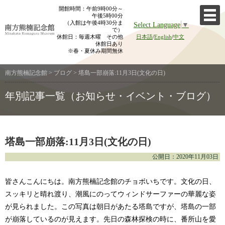
Skip
開館時間：午前9時00分～
午後5時00分
to
（入館は午後4時30分ま
Select Language
▼
content
で）
休館日：毎週木曜 その他
日本語
/
English
/
中文
休館日あり
※春・夏休み期間無休
南方熊楠記念館
>
ブログ
>
塔島一部崩落:11月3日(文化の日)
年別記事一覧（お知らせ・イベント・ブログ）
塔島一部崩落:11月3日(文化の日)
公開日：2020年11月03日
皆さんこんにちは。南方熊楠記念館のチョボいちです。文化の日、
スッキリと晴れ渡り、潮風にのってウィンドサーファーの華麗な姿
が見られました。この写真は朝日があたる塔島ですが、塔島の一部
が崩落しているのが見えます。先日の森林探検の時に、番所山を愛