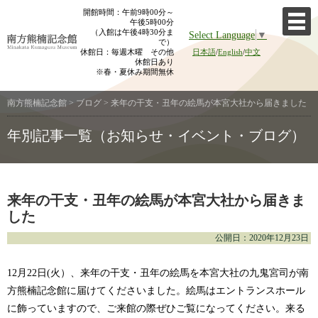
Skip
開館時間：午前9時00分～
午後5時00分
to
（入館は午後4時30分ま
Select Language
▼
content
で）
休館日：毎週木曜 その他
日本語
/
English
/
中文
休館日あり
※春・夏休み期間無休
南方熊楠記念館
>
ブログ
>
来年の干支・丑年の絵馬が本宮大社から届きました
年別記事一覧（お知らせ・イベント・ブログ）
来年の干支・丑年の絵馬が本宮大社から届きま
した
公開日：2020年12月23日
12月22日(火）、来年の干支・丑年の絵馬を本宮大社の九鬼宮司が南
方熊楠記念館に届けてくださいました。絵馬はエントランスホール
に飾っていますので、ご来館の際ぜひご覧になってください。来る