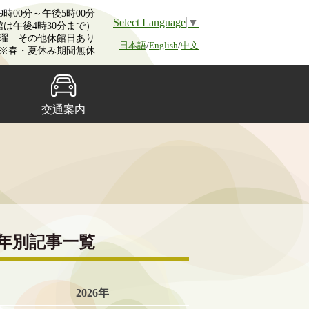
時00分～午後5時00分
Select Language
▼
館は午後4時30分まで）
曜 その他休館日あり
日本語
/
English
/
中文
※春・夏休み期間無休
交通案内
年別記事一覧
2026年