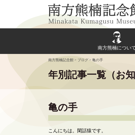
Skip
to
content
南方熊楠につい
南方熊楠記念館
>
ブログ
>
亀の手
年別記事一覧（お
亀の手
こんにちは。閑話猿です。