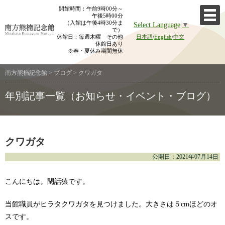
Skip
開館時間：午前9時00分～
午後5時00分
to
（入館は午後4時30分ま
Select Language
▼
content
で）
休館日：毎週木曜 その他
日本語
/
English
/
中文
休館日あり
※春・夏休み期間無休
南方熊楠記念館
>
ブログ
>
クワガタ
年別記事一覧（お知らせ・イベント・ブログ）
クワガタ
公開日：2021年07月14日
こんにちは。閑話猿です。
当館職員がヒラタクワガタを見つけました。大きさは５cmほどのオ
スです。