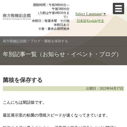
Skip
開館時間：午前9時00分～
午後5時00分
to
（入館は午後4時30分ま
Select Language
▼
content
で）
休館日：毎週木曜 その他
日本語
/
English
/
中文
休館日あり
※春・夏休み期間無休
南方熊楠記念館
>
ブログ
>
菌核を保存する
年別記事一覧（お知らせ・イベント・ブログ）
菌核を保存する
公開日：2022年04月27日
こんにちは閑話猿です。
最近展示室の粘菌の増殖スピードが速くなってきています。