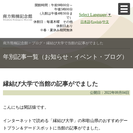
Skip
開館時間：午前9時00分～
午後5時00分
to
（入館は午後4時30分ま
Select Language
▼
content
で）
休館日：毎週木曜 その他
日本語
/
English
/
中文
休館日あり
※春・夏休み期間無休
南方熊楠記念館
>
ブログ
>
縁結び大学で当館の記事がでました
年別記事一覧（お知らせ・イベント・ブログ）
縁結び大学で当館の記事がでました
公開日：2022年09月04日
こんにちは閑話猿です。
インターネットで読める「縁結び大学」の和歌山県のおすすめデー
トプラン＆デードスポットに当館の記事がでました。