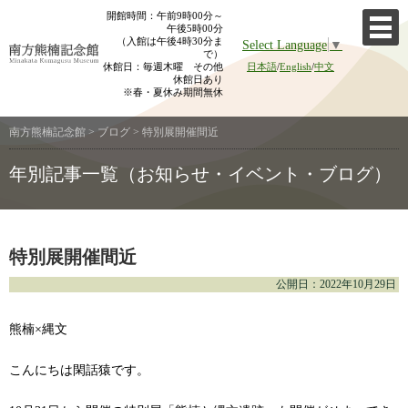
Skip
開館時間：午前9時00分～
午後5時00分
to
（入館は午後4時30分ま
Select Language
▼
content
で）
休館日：毎週木曜 その他
日本語
/
English
/
中文
休館日あり
※春・夏休み期間無休
南方熊楠記念館
>
ブログ
>
特別展開催間近
年別記事一覧（お知らせ・イベント・ブログ）
特別展開催間近
公開日：2022年10月29日
熊楠×縄文
こんにちは閑話猿です。