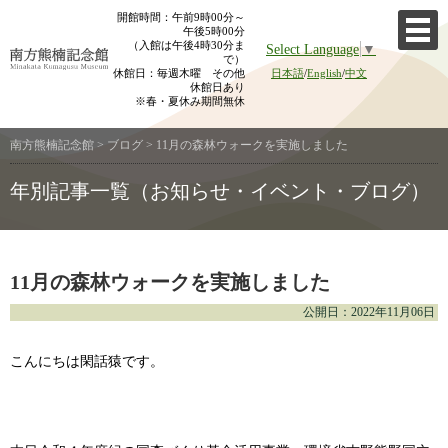
Skip
開館時間：午前9時00分～
午後5時00分
to
（入館は午後4時30分ま
Select Language
▼
content
で）
休館日：毎週木曜 その他
日本語
/
English
/
中文
休館日あり
※春・夏休み期間無休
南方熊楠記念館
>
ブログ
>
11月の森林ウォークを実施しました
年別記事一覧（お知らせ・イベント・ブログ）
11月の森林ウォークを実施しました
公開日：2022年11月06日
こんにちは閑話猿です。