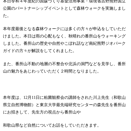
本日令和４年度紀の国森づくり基金活用事業・環境省吉野熊野国立
公園のパートナーシップイベントとして森林ウォークを実施しまし
た。
本年度最後となる森林ウォークには多くの方々が申込をしていただ
けました。本日は雨の心配もなく、秋晴れの番所山をウォーキング
しました。番所山の歴史や自然やこぼれ話など南紀熊野ジオパーク
ガイドの方々が解説をしてくれました。
また、番所山不動の地層の不整合や北浜の洞門などを見学し、番所
山の魅力をあじわっていただく２時間となりました。
本年度は、12月11日に粘菌観察会の講師をされた川上先生（和歌山
県立自然博物館）と東京大学最先端研究センターの森先生を番所山
にお招きして、先生方の視点から番所山や
和歌山県など自然についてお話をしていただきます。