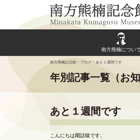
Skip
to
content
南方熊楠につい
南方熊楠記念館
>
ブログ
>
あと１週間です
年別記事一覧（お
あと１週間です
こんにちは閑話猿です。