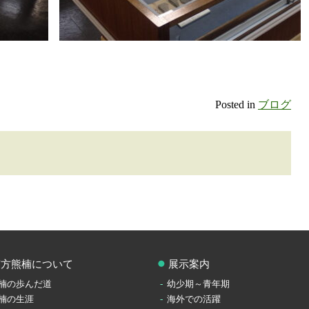
Posted in
ブログ
南方熊楠について
展示案内
楠の歩んだ道
幼少期～青年期
楠の生涯
海外での活躍