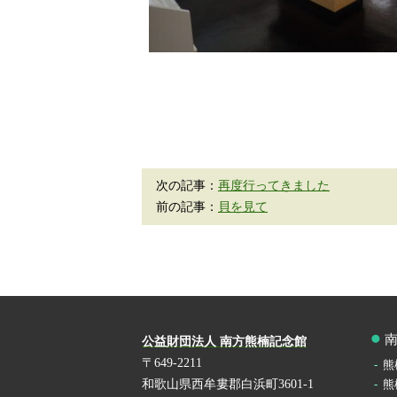
次の記事：
再度行ってきました
前の記事：
貝を見て
公益財団法人 南方熊楠記念館
〒649-2211
熊
和歌山県西牟婁郡白浜町3601-1
熊