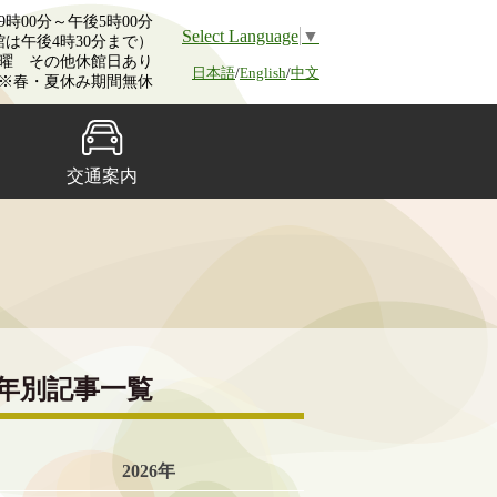
時00分～午後5時00分
Select Language
▼
館は午後4時30分まで）
曜 その他休館日あり
日本語
/
English
/
中文
※春・夏休み期間無休
交通案内
年別記事一覧
2026年