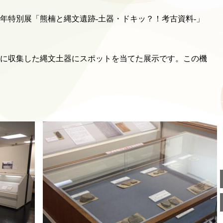
22年特別展「熊楠と縄文遺跡-土器・ドキッ？！考古資料-」
年に収集した縄文土器にスポットを当てた展示です。この機