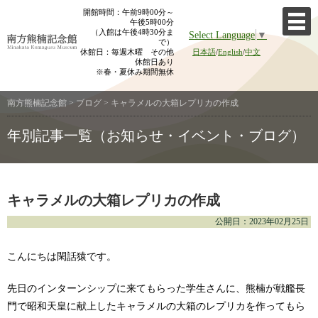
Skip
開館時間：午前9時00分～
午後5時00分
to
（入館は午後4時30分ま
Select Language
▼
content
で）
休館日：毎週木曜 その他
日本語
/
English
/
中文
休館日あり
※春・夏休み期間無休
南方熊楠記念館
>
ブログ
>
キャラメルの大箱レプリカの作成
年別記事一覧（お知らせ・イベント・ブログ）
キャラメルの大箱レプリカの作成
公開日：2023年02月25日
こんにちは閑話猿です。
先日のインターンシップに来てもらった学生さんに、熊楠が戦艦長
門で昭和天皇に献上したキャラメルの大箱のレプリカを作ってもら