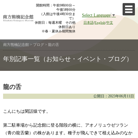
Skip
開館時間：午前9時00分～
午後5時00分
to
（入館は午後4時30分ま
Select Language
▼
content
で）
休館日：毎週木曜 その他
日本語
/
English
/
中文
休館日あり
※春・夏休み期間無休
南方熊楠記念館
>
ブログ
>
龍の舌
年別記事一覧（お知らせ・イベント・ブログ）
龍の舌
公開日：2023年06月11日
こんにちは閑話猿です。
第二駐車場から記念館に登る階段の横に、アオノリュウゼツラン
（青の龍舌蘭）の株があります。種子が飛んできて植え込みのなか