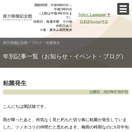
Skip
開館時間：午前9時00分～
午後5時00分
to
（入館は午後4時30分ま
Select Language
▼
content
で）
休館日：毎週木曜 その他
日本語
/
English
/
中文
休館日あり
※春・夏休み期間無休
南方熊楠記念館
>
ブログ
>
粘菌発生
年別記事一覧（お知らせ・イベント・ブログ）
粘菌発生
公開日：2023年07月07日
こんにちは閑話猿です。
雨が降ったあと、何気なく見た朽ちた切り株に粘菌が発生していま
した。ツノホコリの仲間だと思われます。梅雨の時期なのに6月中旬