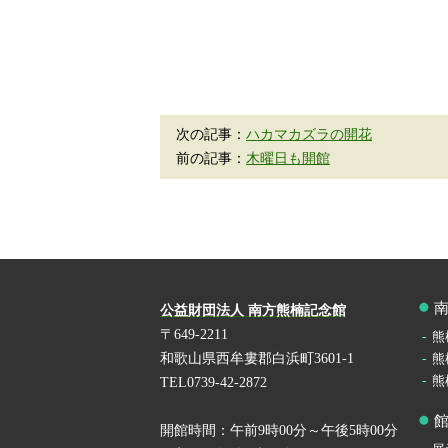
次の記事：
ハカマカズラの開花
前の記事：
木曜日も開館
公益財団法人 南方熊楠記念館
〒649-2211
熊
和歌山県西牟婁郡白浜町3601-1
熊
熊
TEL0739-42-2872
開館時間：午前9時00分～午後5時00分