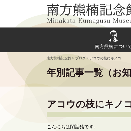
Skip
to
content
南方熊楠につい
南方熊楠記念館
>
ブログ
>
アコウの枝にキノコ
年別記事一覧（お
アコウの枝にキノ
こんにちは閑話猿です。