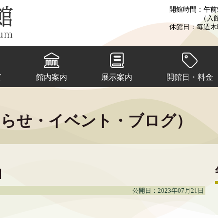
開館時間：午前9
（入
休館日：毎週木
て
館内案内
展示案内
開館日・料金
知らせ・イベント・ブログ）
コ
公開日：2023年07月21日