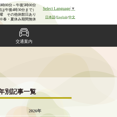
時00分～午後5時00分
Select Language
▼
館は午後4時30分まで）
曜 その他休館日あり
日本語
/
English
/
中文
※春・夏休み期間無休
交通案内
年別記事一覧
2026年