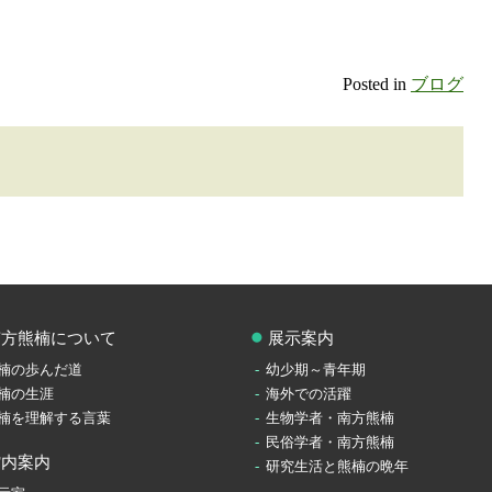
Posted in
ブログ
南方熊楠について
展示案内
楠の歩んだ道
幼少期～青年期
楠の生涯
海外での活躍
楠を理解する言葉
生物学者・南方熊楠
民俗学者・南方熊楠
館内案内
研究生活と熊楠の晩年