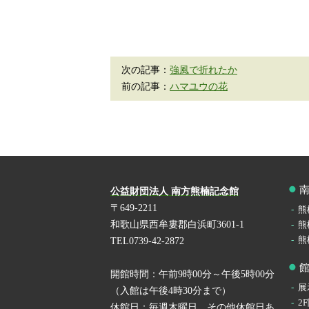
次の記事：
強風で折れたか
前の記事：
ハマユウの花
公益財団法人 南方熊楠記念館
〒649-2211
熊
和歌山県西牟婁郡白浜町3601-1
熊
熊
TEL0739-42-2872
開館時間：午前9時00分～午後5時00分
展
（入館は午後4時30分まで）
2
休館日：毎週木曜日 その他休館日あ