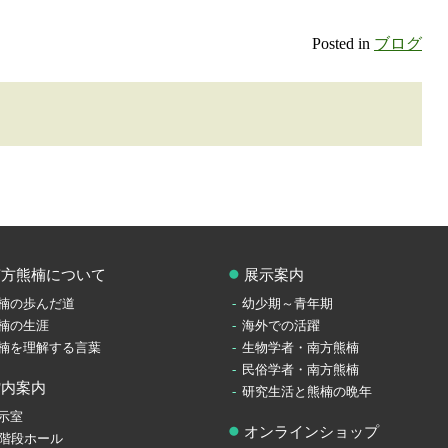
Posted in
ブログ
南方熊楠について
展示案内
楠の歩んだ道
幼少期～青年期
楠の生涯
海外での活躍
楠を理解する言葉
生物学者・南方熊楠
民俗学者・南方熊楠
館内案内
研究生活と熊楠の晩年
示室
オンラインショップ
F階段ホール