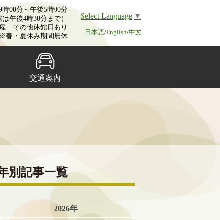
時00分～午後5時00分
Select Language
▼
館は午後4時30分まで）
曜 その他休館日あり
日本語
/
English
/
中文
※春・夏休み期間無休
交通案内
年別記事一覧
2026年