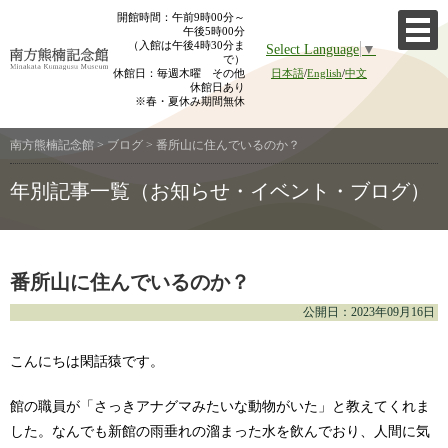
Skip
開館時間：午前9時00分～
午後5時00分
to
（入館は午後4時30分ま
Select Language
▼
content
で）
休館日：毎週木曜 その他
日本語
/
English
/
中文
休館日あり
※春・夏休み期間無休
南方熊楠記念館
>
ブログ
>
番所山に住んでいるのか？
年別記事一覧（お知らせ・イベント・ブログ）
番所山に住んでいるのか？
公開日：2023年09月16日
こんにちは閑話猿です。
館の職員が「さっきアナグマみたいな動物がいた」と教えてくれま
した。なんでも新館の雨垂れの溜まった水を飲んでおり、人間に気