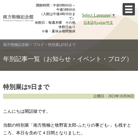
Skip
開館時間：午前9時00分～
午後5時00分
to
（入館は午後4時30分ま
Select Language
▼
content
で）
休館日：毎週木曜 その他
日本語
/
English
/
中文
休館日あり
※春・夏休み期間無休
南方熊楠記念館
>
ブログ
>
特別展は9日まで
年別記事一覧（お知らせ・イベント・ブログ）
特別展は9日まで
公開日：2023年10月06日
こんにちは閑話猿です。
当館の特別展「南方熊楠と牧野富太郎-ふたりの事ども-」も残すと
ころ、本日を含めて４日間となりました。