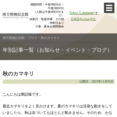
Skip
開館時間：午前9時00分～
午後5時00分
to
（入館は午後4時30分ま
Select Language
▼
content
で）
休館日：毎週木曜 その他
日本語
/
English
/
中文
休館日あり
※春・夏休み期間無休
南方熊楠記念館
>
ブログ
>
秋のカマキリ
年別記事一覧（お知らせ・イベント・ブログ）
秋のカマキリ
公開日：2023年11月05日
こんにちは閑話猿です。
最近カマキリをよく見かけます。夏のカマキリは活発な動きをして
いましたら、秋は近づいてもほとんど動きません。そのため、かな