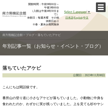
Skip
開館時間：午前9時00分～
午後5時00分
to
（入館は午後4時30分ま
Select Language
▼
content
で）
休館日：毎週木曜 その他
日本語
/
English
/
中文
休館日あり
※春・夏休み期間無休
南方熊楠記念館
>
ブログ
>
落ちていたアケビ
年別記事一覧（お知らせ・イベント・ブログ）
落ちていたアケビ
公開日：2023年11月08日
こんにちは閑話猿です。
番所山の登り道に小さなアケビが落ちていました。小動物に中身を
食われたのか、わずかに実が残っていました。上を見ても杉やヤシ