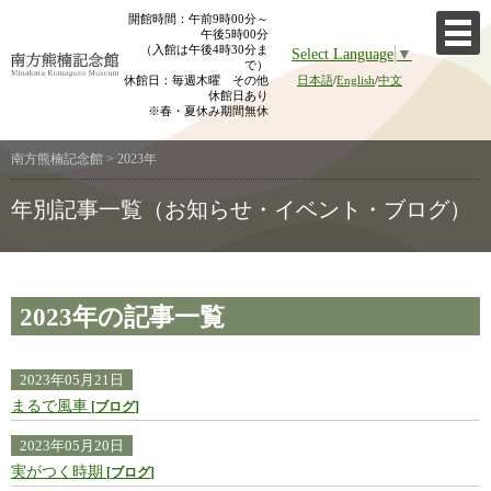
Skip
開館時間：午前9時00分～
午後5時00分
to
（入館は午後4時30分ま
Select Language
▼
content
で）
休館日：毎週木曜 その他
日本語
/
English
/
中文
休館日あり
※春・夏休み期間無休
南方熊楠記念館
>
2023年
年別記事一覧（お知らせ・イベント・ブログ）
2023年の記事一覧
2023年05月21日
まるで風車
ブログ
2023年05月20日
実がつく時期
ブログ