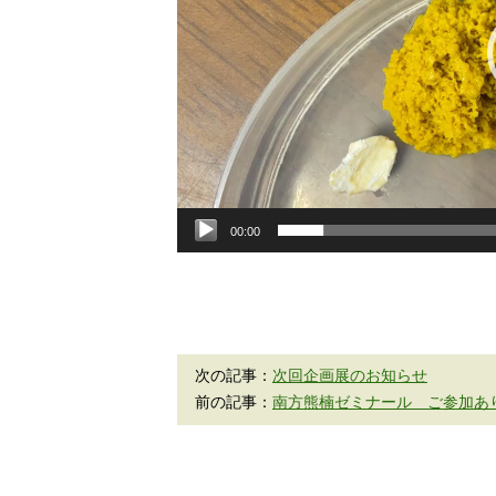
ヤ
ー
00:00
次の記事：
次回企画展のお知らせ
前の記事：
南方熊楠ゼミナール ご参加あ