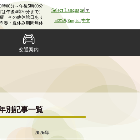
時00分～午後5時00分
Select Language
▼
館は午後4時30分まで）
曜 その他休館日あり
日本語
/
English
/
中文
※春・夏休み期間無休
交通案内
年別記事一覧
2026年