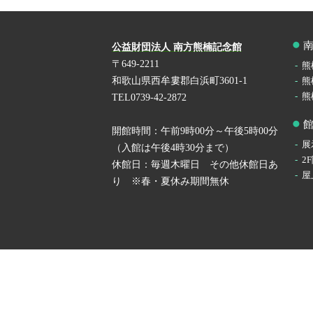
公益財団法人 南方熊楠記念館
〒649-2211
熊
和歌山県西牟婁郡白浜町3601-1
熊
熊
TEL0739-42-2872
開館時間：午前9時00分～午後5時00分
展
（入館は午後4時30分まで）
2
休館日：毎週木曜日 その他休館日あ
屋
り ※春・夏休み期間無休