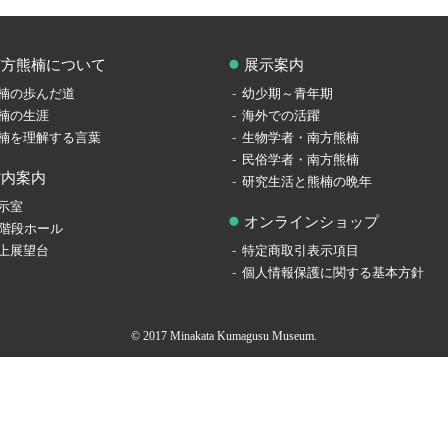
南方熊楠について
展示案内
楠の歩んだ道
幼少期～青年期
楠の生涯
海外での活躍
楠を理解する言葉
生物学者・南方熊楠
民俗学者・南方熊楠
館内案内
研究生活と熊楠の晩年
示室
オンラインショップ
F階段ホール
上展望台
特定商取引表示項目
個人情報保護に関する基本方針
© 2017 Minakata Kumagusu Museum.