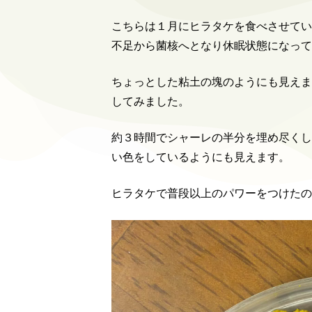
こちらは１月にヒラタケを食べさせてい
不足から菌核へとなり休眠状態になって
ちょっとした粘土の塊のようにも見えま
してみました。
約３時間でシャーレの半分を埋め尽くし
い色をしているようにも見えます。
ヒラタケで普段以上のパワーをつけたの
動
画
プ
レ
ー