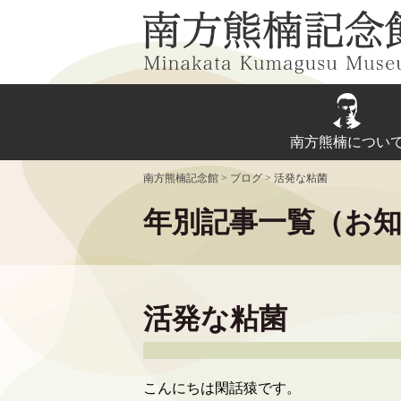
Skip
to
content
南方熊楠につい
南方熊楠記念館
>
ブログ
>
活発な粘菌
年別記事一覧（お
活発な粘菌
こんにちは閑話猿です。