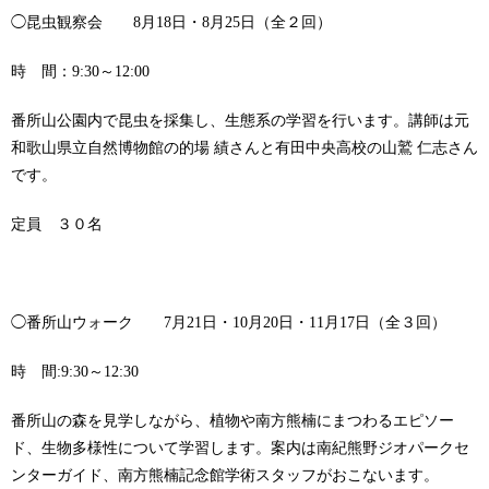
◯昆虫観察会 8月18日・8月25日（全２回）
時 間：9:30～12:00
番所山公園内で昆虫を採集し、生態系の学習を行います。講師は元
和歌山県立自然博物館の的場 績さんと有田中央高校の山鷲 仁志さん
です。
定員 ３０名
◯番所山ウォーク 7月21日・10月20日・11月17日（全３回）
時 間:9:30～12:30
番所山の森を見学しながら、植物や南方熊楠にまつわるエピソー
ド、生物多様性について学習します。案内は南紀熊野ジオパークセ
ンターガイド、南方熊楠記念館学術スタッフがおこないます。