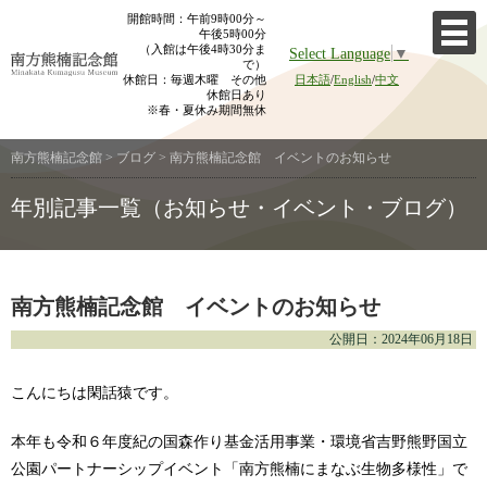
Skip
開館時間：午前9時00分～
午後5時00分
to
（入館は午後4時30分ま
Select Language
▼
content
で）
休館日：毎週木曜 その他
日本語
/
English
/
中文
休館日あり
※春・夏休み期間無休
南方熊楠記念館
>
ブログ
>
南方熊楠記念館 イベントのお知らせ
年別記事一覧（お知らせ・イベント・ブログ）
南方熊楠記念館 イベントのお知らせ
公開日：2024年06月18日
こんにちは閑話猿です。
本年も令和６年度紀の国森作り基金活用事業・環境省吉野熊野国立
公園パートナーシップイベント「南方熊楠にまなぶ生物多様性」で