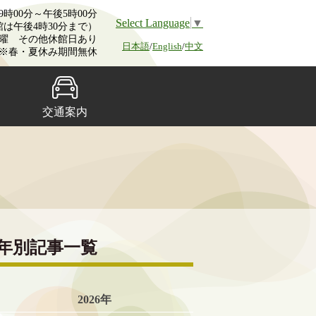
時00分～午後5時00分
Select Language
▼
館は午後4時30分まで）
曜 その他休館日あり
日本語
/
English
/
中文
※春・夏休み期間無休
交通案内
年別記事一覧
2026年