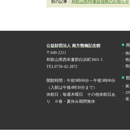
前の記事：
和歌山県PR番組放映のお知らせ
公益財団法人 南方熊楠記念館
〒649-2211
熊
和歌山県西牟婁郡白浜町3601-1
熊
熊
TEL0739-42-2872
開館時間：午前9時00分～午後5時00分
展
（入館は午後4時30分まで）
2
休館日：毎週木曜日 その他休館日あ
屋
り ※春・夏休み期間無休