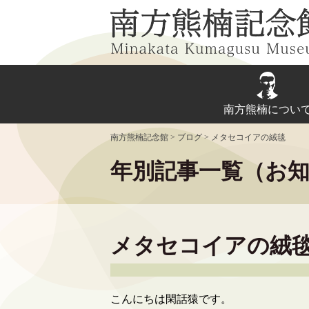
Skip
to
content
南方熊楠につい
南方熊楠記念館
>
ブログ
>
メタセコイアの絨毯
年別記事一覧（お
メタセコイアの絨
こんにちは閑話猿です。