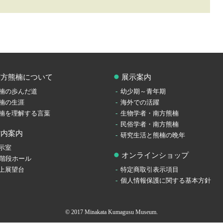
南方熊楠について
展示案内
楠の歩んだ道
幼少期～青年期
楠の生涯
海外での活躍
楠を理解する言葉
生物学者・南方熊楠
民俗学者・南方熊楠
館内案内
研究生活と熊楠の晩年
示室
オンラインショップ
F階段ホール
上展望台
特定商取引表示項目
個人情報保護に関する基本方針
© 2017 Minakata Kumagusu Museum.