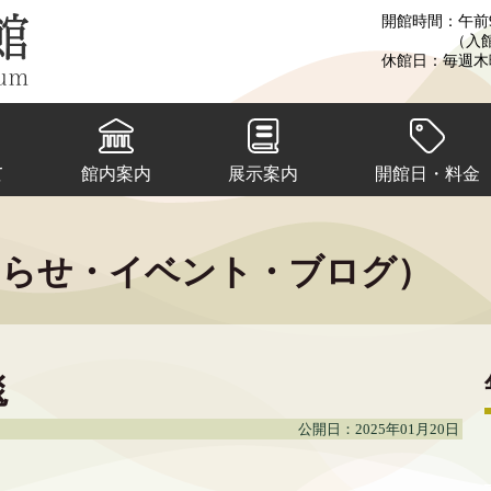
開館時間：午前9
（入
休館日：毎週木
て
館内案内
展示案内
開館日・料金
知らせ・イベント・ブログ）
毯
公開日：2025年01月20日