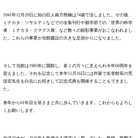
1941年12月29日に知の巨人南方熊楠は74歳で没しました。その後、
ミナカタ・ソサエティなどでの全集刊行や都市部での「世界の科学
者 ミナカタ・クマグス展」など数々の顕彰事業がおこなわれまし
た。これらの事業が当館建設の大きな足掛かりになりました。
そして当館は1965年に開館し、多くの方々に支えられ今年60周年を
迎えました。それを記念して本年11月16日には作家で名誉館長の荒
俣宏先生を白浜にお招きして記念式典を開催することもできまし
た。
来年から61年目を皆さまと共に歩んでいきます。これからもよろし
くお願いします。
余談ですが、2025年を象徴する漢字は「熊」でした。熊楠、熊野古