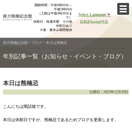
Skip
開館時間：午前9時00分～
午後5時00分
to
（入館は午後4時30分ま
Select Language
▼
content
で）
休館日：毎週木曜 その他
日本語
/
English
/
中文
休館日あり
※春・夏休み期間無休
南方熊楠記念館
>
ブログ
>
本日は熊楠忌
年別記事一覧（お知らせ・イベント・ブログ）
本日は熊楠忌
公開日：2025年12月29日
こんにちは閑話猿です。
本日は休館日ですが、熊楠忌であるためブログを更新します。