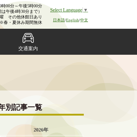
時00分～午後5時00分
Select Language
▼
館は午後4時30分まで）
曜 その他休館日あり
日本語
/
English
/
中文
※春・夏休み期間無休
交通案内
年別記事一覧
2026年