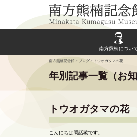
Skip
to
content
南方熊楠につい
南方熊楠記念館
>
ブログ
>
トウオガタマの花
年別記事一覧（お
トウオガタマの花
こんにちは閑話猿です。