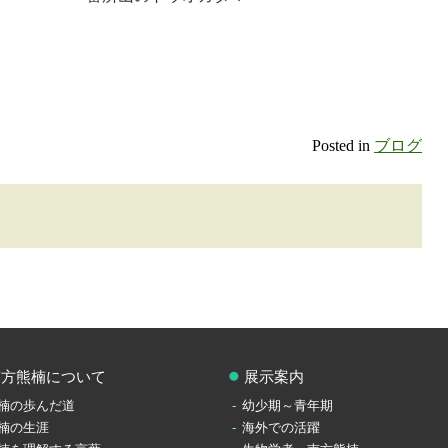
Posted in
ブログ
南方熊楠について
展示案内
楠の歩んだ道
幼少期～青年期
楠の生涯
海外での活躍