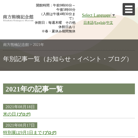
Skip
開館時間：午前9時00分～
午後5時00分
to
（入館は午後4時30分ま
Select Language
▼
content
で）
休館日：毎週木曜 その他
日本語
/
English
/
中文
休館日あり
※春・夏休み期間無休
南方熊楠記念館
>
2021年
年別記事一覧（お知らせ・イベント・ブログ）
2021年の記事一覧
2021年08月18日
米の日
ブログ
2021年08月17日
特別展は9月1日まで
ブログ