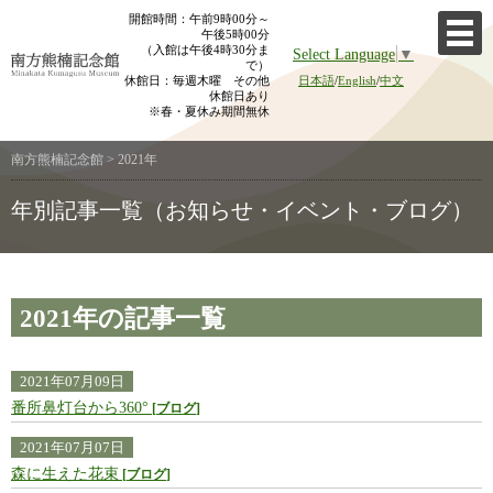
Skip
開館時間：午前9時00分～
午後5時00分
to
（入館は午後4時30分ま
Select Language
▼
content
で）
休館日：毎週木曜 その他
日本語
/
English
/
中文
休館日あり
※春・夏休み期間無休
南方熊楠記念館
>
2021年
年別記事一覧（お知らせ・イベント・ブログ）
2021年の記事一覧
2021年07月09日
番所鼻灯台から360°
ブログ
2021年07月07日
森に生えた花束
ブログ