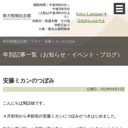
Skip
開館時間：午前9時00分～
午後5時00分
to
（入館は午後4時30分ま
Select Language
▼
content
で）
休館日：毎週木曜 その他
日本語
/
English
/
中文
休館日あり
※春・夏休み期間無休
南方熊楠記念館
>
ブログ
>
安藤ミカンのつぼみ
年別記事一覧（お知らせ・イベント・ブログ）
安藤ミカンのつぼみ
公開日：2023年04月15日
こんにちは閑話猿です。
４月初旬から本館前の安藤ミカンにつぼみがつきはじめました。