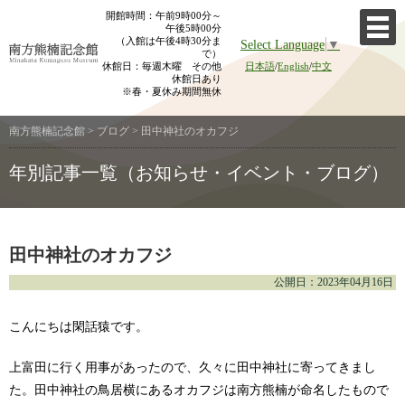
Skip
開館時間：午前9時00分～
午後5時00分
to
（入館は午後4時30分ま
Select Language
▼
content
で）
休館日：毎週木曜 その他
日本語
/
English
/
中文
休館日あり
※春・夏休み期間無休
南方熊楠記念館
>
ブログ
>
田中神社のオカフジ
年別記事一覧（お知らせ・イベント・ブログ）
田中神社のオカフジ
公開日：2023年04月16日
こんにちは閑話猿です。
上富田に行く用事があったので、久々に田中神社に寄ってきまし
た。田中神社の鳥居横にあるオカフジは南方熊楠が命名したもので