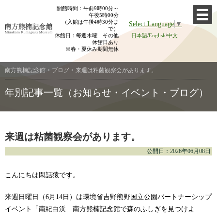
Skip
開館時間：午前9時00分～
午後5時00分
to
（入館は午後4時30分ま
Select Language
▼
content
で）
休館日：毎週木曜 その他
日本語
/
English
/
中文
休館日あり
※春・夏休み期間無休
南方熊楠記念館
>
ブログ
>
来週は粘菌観察会があります。
年別記事一覧（お知らせ・イベント・ブログ）
来週は粘菌観察会があります。
公開日：2026年06月08日
こんにちは閑話猿です。
来週日曜日（6月14日）は環境省吉野熊野国立公園パートナーシップ
イベント「南紀白浜 南方熊楠記念館で森のふしぎを見つけよ