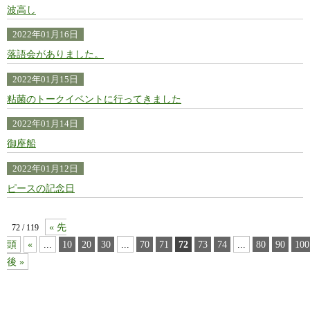
波高し
2022年01月16日
落語会がありました。
2022年01月15日
粘菌のトークイベントに行ってきました
2022年01月14日
御座船
2022年01月12日
ピースの記念日
« 先
72 / 119
頭
«
...
10
20
30
...
70
71
72
73
74
...
80
90
100
後 »