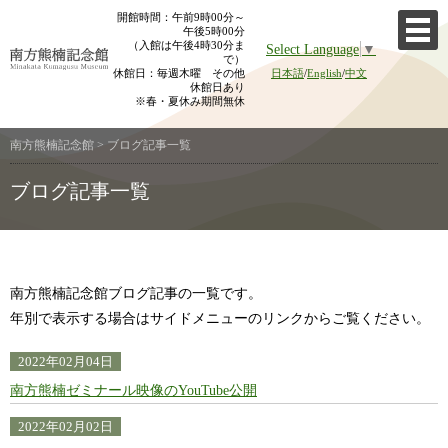
Skip
開館時間：午前9時00分～
午後5時00分
to
（入館は午後4時30分ま
Select Language
▼
content
で）
休館日：毎週木曜 その他
日本語
/
English
/
中文
休館日あり
※春・夏休み期間無休
南方熊楠記念館
>
ブログ記事一覧
ブログ記事一覧
南方熊楠記念館ブログ記事の一覧です。
年別で表示する場合はサイドメニューのリンクからご覧ください。
2022年02月04日
南方熊楠ゼミナール映像のYouTube公開
2022年02月02日