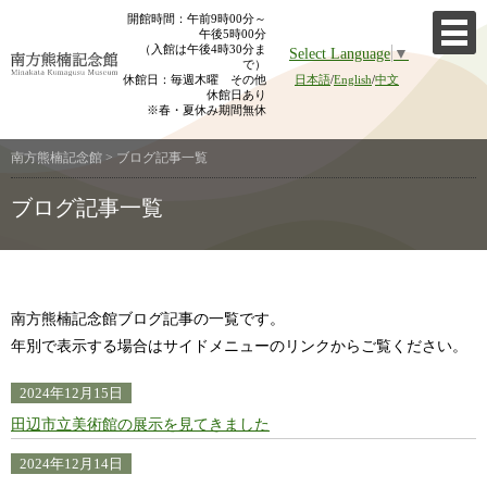
Skip
開館時間：午前9時00分～
午後5時00分
to
（入館は午後4時30分ま
Select Language
▼
content
で）
休館日：毎週木曜 その他
日本語
/
English
/
中文
休館日あり
※春・夏休み期間無休
南方熊楠記念館
>
ブログ記事一覧
ブログ記事一覧
南方熊楠記念館ブログ記事の一覧です。
年別で表示する場合はサイドメニューのリンクからご覧ください。
2024年12月15日
田辺市立美術館の展示を見てきました
2024年12月14日