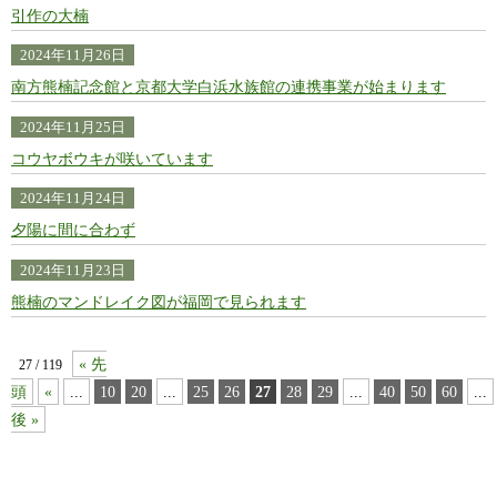
引作の大楠
2024年11月26日
南方熊楠記念館と京都大学白浜水族館の連携事業が始まります
2024年11月25日
コウヤボウキが咲いています
2024年11月24日
夕陽に間に合わず
2024年11月23日
熊楠のマンドレイク図が福岡で見られます
« 先
27 / 119
頭
«
...
10
20
...
25
26
27
28
29
...
40
50
60
...
後 »