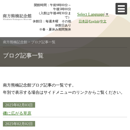
Skip
開館時間：午前9時00分～
午後5時00分
to
（入館は午後4時30分ま
Select Language
▼
content
で）
休館日：毎週木曜 その他
日本語
/
English
/
中文
休館日あり
※春・夏休み期間無休
南方熊楠記念館
>
ブログ記事一覧
ブログ記事一覧
南方熊楠記念館ブログ記事の一覧です。
年別で表示する場合はサイドメニューのリンクからご覧ください。
2025年02月03日
磯に広がる草原
2025年02月02日