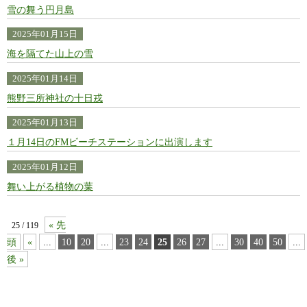
雪の舞う円月島
2025年01月15日
海を隔てた山上の雪
2025年01月14日
熊野三所神社の十日戎
2025年01月13日
１月14日のFMビーチステーションに出演します
2025年01月12日
舞い上がる植物の葉
« 先
25 / 119
頭
«
...
10
20
...
23
24
25
26
27
...
30
40
50
...
後 »