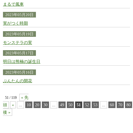
まるで風車
2023年05月20日
実がつく時期
2023年05月19日
モンステラの実
2023年05月17日
明日は熊楠の誕生日
2023年05月16日
ぶんたんの開花
« 先
51 / 119
頭
«
...
10
20
30
...
49
50
51
52
53
...
60
70
80
後 »