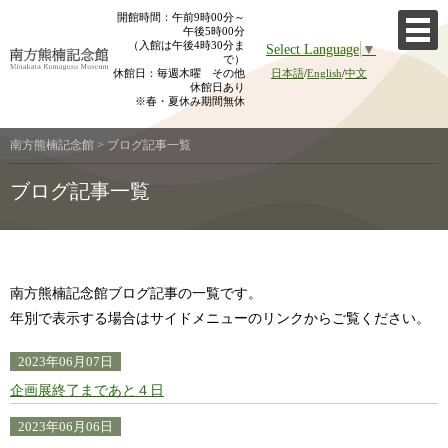
Skip
開館時間：午前9時00分～
午後5時00分
to
（入館は午後4時30分ま
Select Language
▼
content
で）
休館日：毎週木曜 その他
日本語
/
English
/
中文
休館日あり
※春・夏休み期間無休
南方熊楠記念館
>
ブログ記事一覧
ブログ記事一覧
南方熊楠記念館ブログ記事の一覧です。
年別で表示する場合はサイドメニューのリンクからご覧ください。
2023年06月07日
企画展終了まであと４日
2023年06月06日