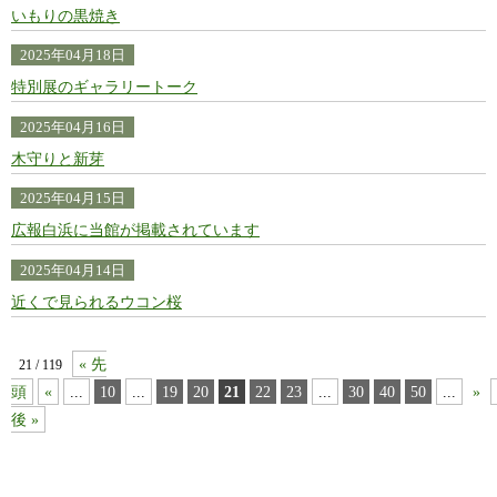
いもりの黒焼き
2025年04月18日
特別展のギャラリートーク
2025年04月16日
木守りと新芽
2025年04月15日
広報白浜に当館が掲載されています
2025年04月14日
近くで見られるウコン桜
« 先
21 / 119
頭
«
...
10
...
19
20
21
22
23
...
30
40
50
...
»
後 »