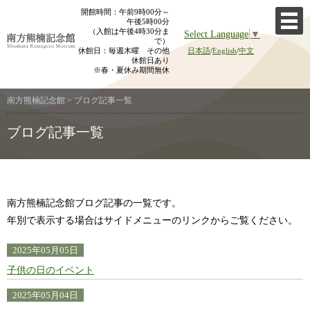
Skip
開館時間：午前9時00分～
午後5時00分
to
（入館は午後4時30分ま
Select Language
▼
content
で）
休館日：毎週木曜 その他
日本語
/
English
/
中文
休館日あり
※春・夏休み期間無休
南方熊楠記念館
>
ブログ記事一覧
ブログ記事一覧
南方熊楠記念館ブログ記事の一覧です。
年別で表示する場合はサイドメニューのリンクからご覧ください。
2025年05月05日
子供の日のイベント
2025年05月04日